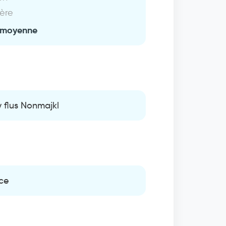
ière
 moyenne
y flus Nonmajkl
ice