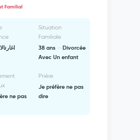
t Familial
e
Situation
nce
Familiale
اغارتالا
38 ans
Divorcée
Avec Un enfant
ement
Prière
ux
Je préfère ne pas
fère ne pas
dire