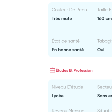
Couleur De Peau
Taille 
Très mate
160 cm 
État de santé
Tabag
En bonne santé
Oui
Études Et Profession
Niveau D'étude
Secteu
Lycée
Sans e
Revenu Mensuel
Situati