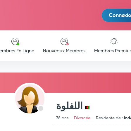
Connexi
embres En Ligne
Nouveaux Membres
Membres Premiu
اللفلوة
Ind
38 ans
Divorcée
Résidente de :