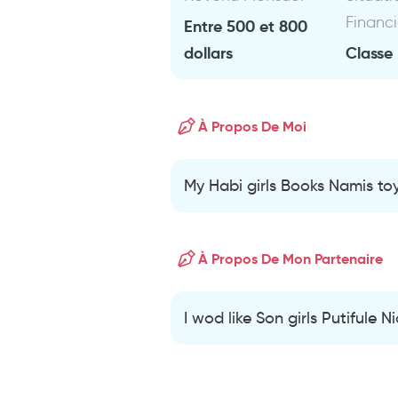
Financ
Entre 500 et 800
dollars
Classe
À Propos De Moi
My Habi girls Books Namis to
À Propos De Mon Partenaire
I wod like Son girls Putifule N