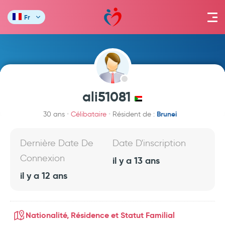
Fr
ali51081
Brunei
30 ans
Célibataire
Résident de :
Dernière Date De
Date D'inscription
Connexion
il y a 13 ans
il y a 12 ans
Nationalité, Résidence et Statut Familial