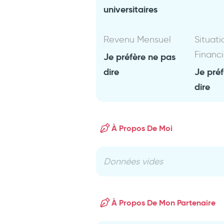
universitaires
Revenu Mensuel
Situati
Financ
Je préfère ne pas
dire
Je pré
dire
À Propos De Moi
Données vides
À Propos De Mon Partenaire