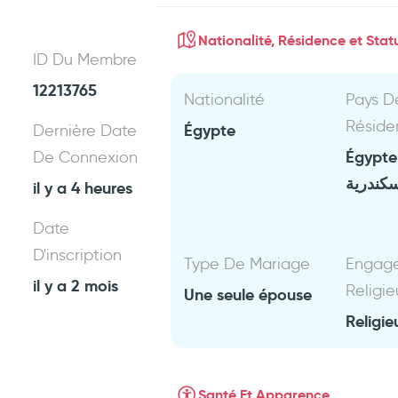
Nationalité, Résidence et Statu
ID Du Membre
12213765
Nationalité
Pays D
Réside
Égypte
Dernière Date
Égypt
De Connexion
سكندرية
il y a 4 heures
Date
D'inscription
Type De Mariage
Engag
il y a 2 mois
Religie
Une seule épouse
Religie
Santé Et Apparence