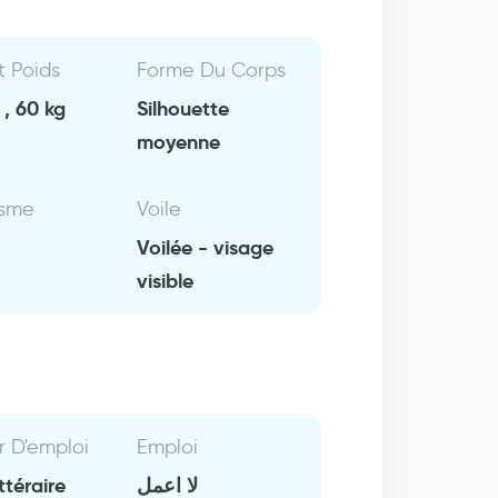
Et Poids
Forme Du Corps
, 60 kg
Silhouette
moyenne
isme
Voile
Voilée - visage
visible
r D'emploi
Emploi
ttéraire
لا اعمل