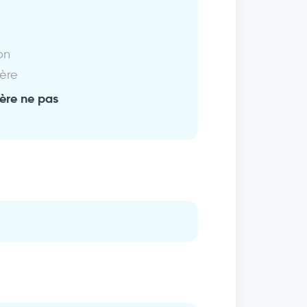
on
ière
fère ne pas