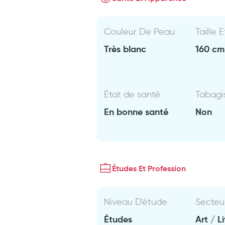
Couleur De Peau
Taille 
Très blanc
160 cm 
État de santé
Tabag
En bonne santé
Non
Études Et Profession
Niveau D'étude
Secteu
Études
Art / Li