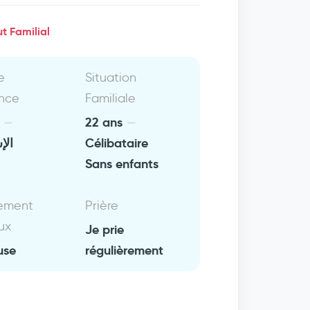
t Familial
e
Situation
nce
Familiale
e
22 ans
الإ
Célibataire
Sans enfants
ement
Prière
ux
Je prie
use
régulièrement