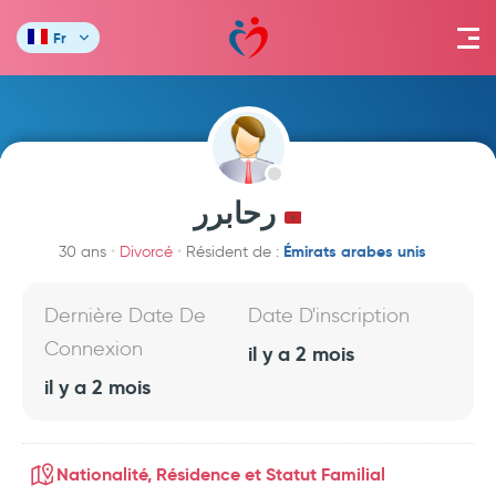
Fr
رحابرر
Émirats arabes unis
30 ans
Divorcé
Résident de :
Dernière Date De
Date D'inscription
Connexion
il y a 2 mois
il y a 2 mois
Nationalité, Résidence et Statut Familial