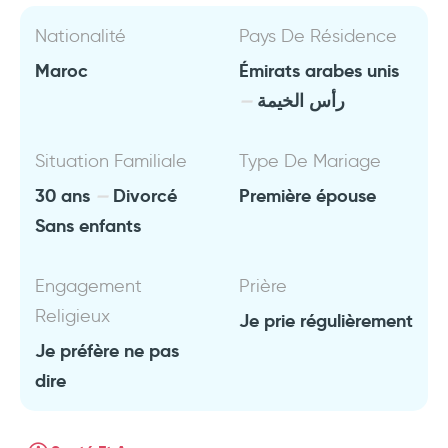
Nationalité
Pays De Résidence
Maroc
Émirats arabes unis
رأس الخيمة
Situation Familiale
Type De Mariage
30 ans
Divorcé
Première épouse
Sans enfants
Engagement
Prière
Religieux
Je prie régulièrement
Je préfère ne pas
dire