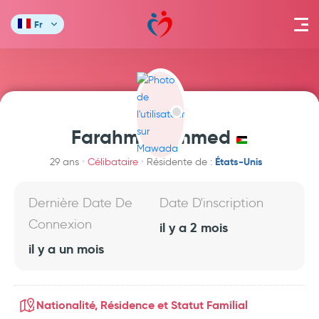
Fr
Farahmohammed
États-Unis
29 ans
Célibataire
Résidente de :
Dernière Date De
Date D'inscription
Connexion
il y a 2 mois
il y a un mois
Nationalité, Résidence et Statut Familial