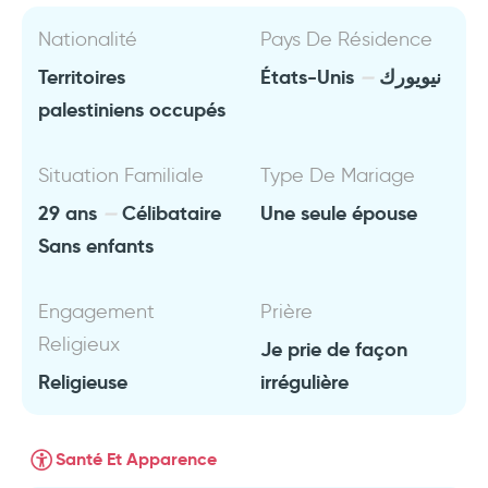
Nationalité
Pays De Résidence
Territoires
États-Unis
نيويورك
palestiniens occupés
Situation Familiale
Type De Mariage
29 ans
Célibataire
Une seule épouse
Sans enfants
Engagement
Prière
Religieux
Je prie de façon
Religieuse
irrégulière
Santé Et Apparence