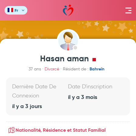
Fr
Hasan aman
Bahreïn
37 ans
Divorcé
Résident de :
Dernière Date De
Date D'inscription
Connexion
il y a 3 mois
il y a 3 jours
Nationalité, Résidence et Statut Familial