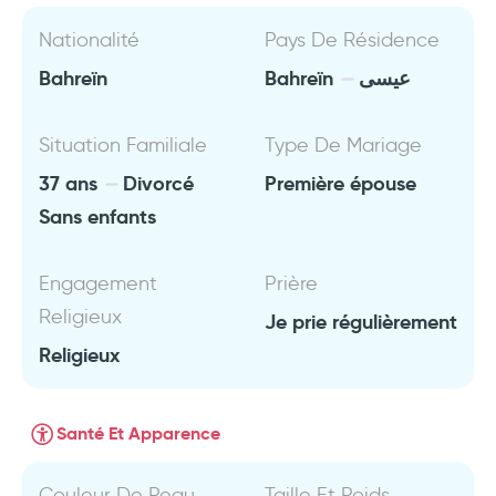
Nationalité
Pays De Résidence
Bahreïn
Bahreïn
عيسى
Situation Familiale
Type De Mariage
37 ans
Divorcé
Première épouse
Sans enfants
Engagement
Prière
Religieux
Je prie régulièrement
Religieux
Santé Et Apparence
Couleur De Peau
Taille Et Poids