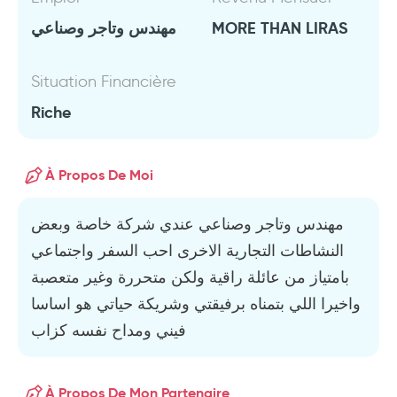
مهندس وتاجر وصناعي
MORE THAN LIRAS
Situation Financière
Riche
À Propos De Moi
مهندس وتاجر وصناعي عندي شركة خاصة وبعض
النشاطات التجارية الاخرى احب السفر واجتماعي
بامتياز من عائلة راقية ولكن متحررة وغير متعصبة
واخيرا اللي بتمناه برفيقتي وشريكة حياتي هو اساسا
فيني ومداح نفسه كزاب
À Propos De Mon Partenaire