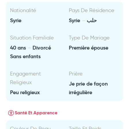
Nationalité
Pays De Résidence
Syrie
Syrie
حلب
Situation Familiale
Type De Mariage
40 ans
Divorcé
Première épouse
Sans enfants
Engagement
Prière
Religieux
Je prie de façon
Peu religieux
irrégulière
Santé Et Apparence
Couleur De Peau
Taille Et Poids