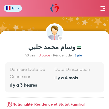
Fr
وسام محمد حلبي
Syrie
40 ans
Divorcé
Résident de :
Dernière Date De
Date D'inscription
Connexion
il y a 4 mois
il y a 3 heures
Nationalité, Résidence et Statut Familial