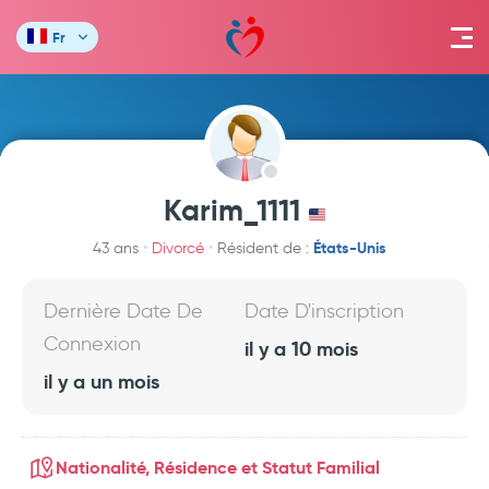
Fr
Karim_1111
États-Unis
43 ans
Divorcé
Résident de :
Dernière Date De
Date D'inscription
Connexion
il y a 10 mois
il y a un mois
Nationalité, Résidence et Statut Familial