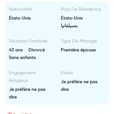
Nationalité
Pays De Résidence
États-Unis
États-Unis
بنسيلفانيا
Situation Familiale
Type De Mariage
43 ans
Divorcé
Première épouse
Sans enfants
Engagement
Prière
Religieux
Je préfère ne pas
Je préfère ne pas
dire
dire