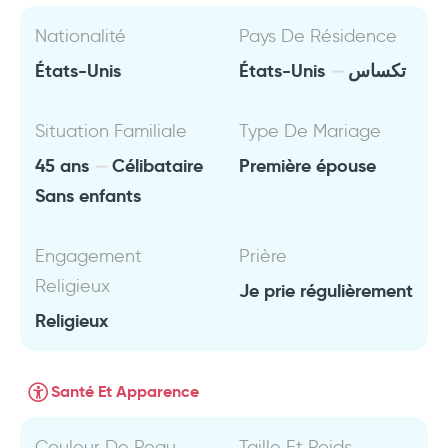
Nationalité
Pays De Résidence
États-Unis
États-Unis
تكساس
Situation Familiale
Type De Mariage
45 ans
Célibataire
Première épouse
Sans enfants
Engagement
Prière
Religieux
Je prie régulièrement
Religieux
Santé Et Apparence
Couleur De Peau
Taille Et Poids