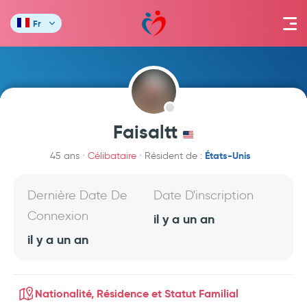
Fr
Faisaltt
États-Unis
45 ans
Célibataire
Résident de :
Dernière Date De
Date D'inscription
Connexion
il y a un an
il y a un an
Nationalité, Résidence et Statut Familial