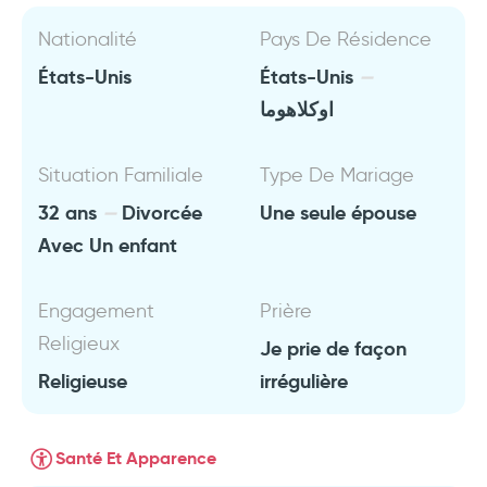
Nationalité
Pays De Résidence
États-Unis
États-Unis
اوكلاهوما
Situation Familiale
Type De Mariage
32 ans
Divorcée
Une seule épouse
Avec Un enfant
Engagement
Prière
Religieux
Je prie de façon
Religieuse
irrégulière
Santé Et Apparence