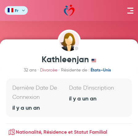
Fr
Kathleenjan
États-Unis
32 ans
Divorcée
Résidente de :
Dernière Date De
Date D'inscription
Connexion
il y a un an
il y a un an
Nationalité, Résidence et Statut Familial