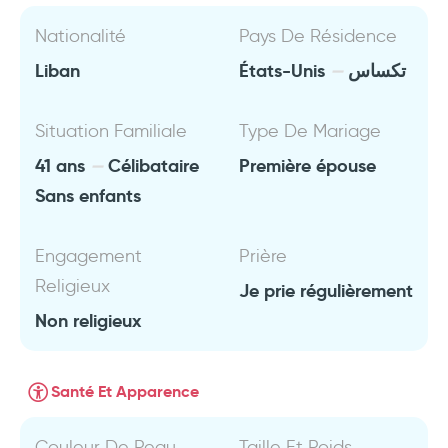
Nationalité
Pays De Résidence
Liban
États-Unis
تكساس
Situation Familiale
Type De Mariage
41 ans
Célibataire
Première épouse
Sans enfants
Engagement
Prière
Religieux
Je prie régulièrement
Non religieux
Santé Et Apparence
Couleur De Peau
Taille Et Poids