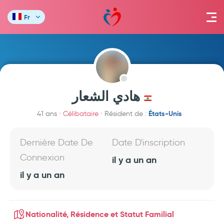
Fr
هادي الشعار
États-Unis
41 ans
Célibataire
Résident de :
Dernière Date De
Date D'inscription
Connexion
il y a un an
il y a un an
Nationalité, Résidence et Statut Familial