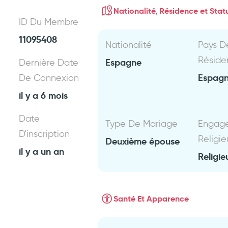
Nationalité, Résidence et Statu
ID Du Membre
11095408
Nationalité
Pays D
Réside
Espagne
Dernière Date
Espag
De Connexion
il y a 6 mois
Date
Type De Mariage
Engag
D'inscription
Religie
Deuxième épouse
il y a un an
Religie
Santé Et Apparence