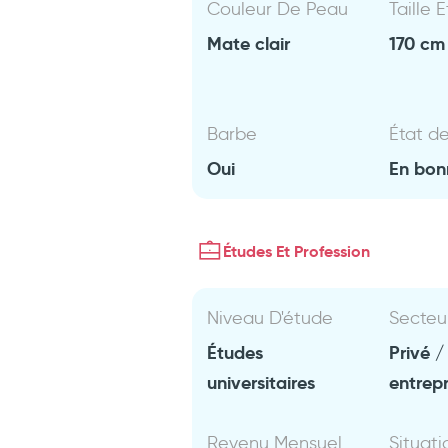
Couleur De Peau
Taille 
Mate clair
170 cm 
Barbe
État d
Oui
En bon
Études Et Profession
Niveau D'étude
Secteu
Études
Privé /
universitaires
entrep
Revenu Mensuel
Situati