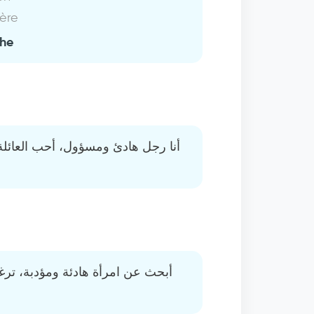
ière
che
أنا رجل هادئ ومسؤول، أحب العائلة
أبحث عن امرأة هادئة ومؤدبة، تر