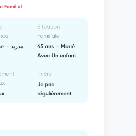
t Familial
e
Situation
nce
Familiale
ne
مدريد
45 ans
Marié
Avec Un enfant
ement
Prière
ux
Je prie
ux
régulièrement