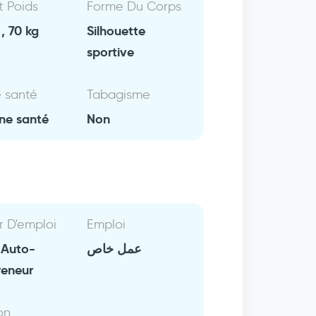
Et Poids
Forme Du Corps
, 70 kg
Silhouette
sportive
e santé
Tabagisme
ne santé
Non
r D'emploi
Emploi
 Auto-
عمل خاص
reneur
on