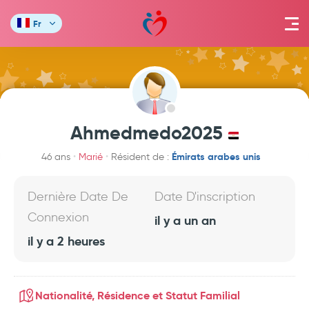
Fr
Ahmedmedo2025
Émirats arabes unis
46 ans
Marié
Résident de :
Dernière Date De
Date D'inscription
Connexion
il y a un an
il y a 2 heures
Nationalité, Résidence et Statut Familial