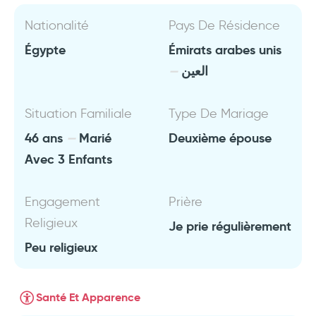
Nationalité
Pays De Résidence
Égypte
Émirats arabes unis
العين
Situation Familiale
Type De Mariage
46 ans
Marié
Deuxième épouse
Avec 3 Enfants
Engagement
Prière
Religieux
Je prie régulièrement
Peu religieux
Santé Et Apparence