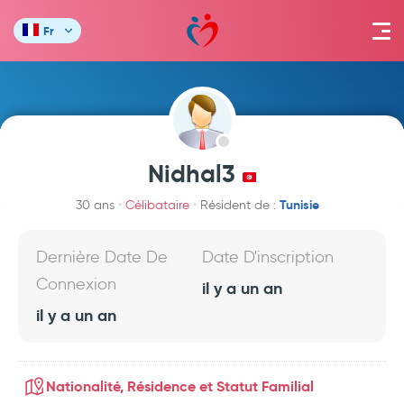
Fr
Nidhal3
Tunisie
30 ans
Célibataire
Résident de :
Dernière Date De
Date D'inscription
Connexion
il y a un an
il y a un an
Nationalité, Résidence et Statut Familial