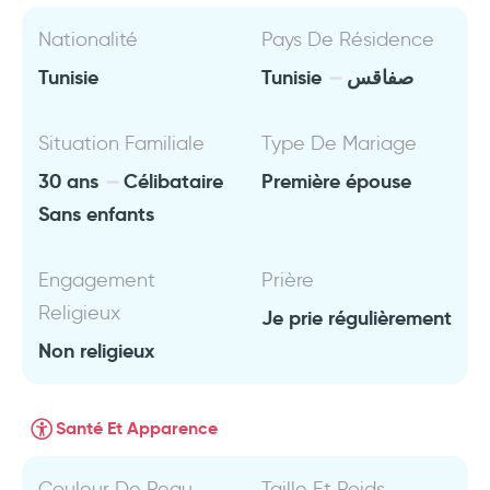
Nationalité
Pays De Résidence
Tunisie
Tunisie
صفاقس
Situation Familiale
Type De Mariage
30 ans
Célibataire
Première épouse
Sans enfants
Engagement
Prière
Religieux
Je prie régulièrement
Non religieux
Santé Et Apparence
Couleur De Peau
Taille Et Poids