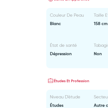
Couleur De Peau
Taille 
Blanc
158 cm 
État de santé
Tabag
Dépression
Non
Études Et Profession
Niveau D'étude
Secteu
Études
Autre 