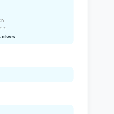
on
ière
 aisées