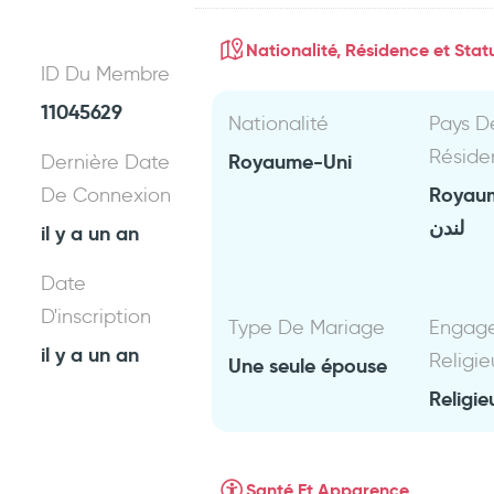
Nationalité, Résidence et Statu
ID Du Membre
11045629
Nationalité
Pays D
Réside
Royaume-Uni
Dernière Date
Royau
De Connexion
لندن
il y a un an
Date
D'inscription
Type De Mariage
Engag
il y a un an
Religie
Une seule épouse
Religie
Santé Et Apparence