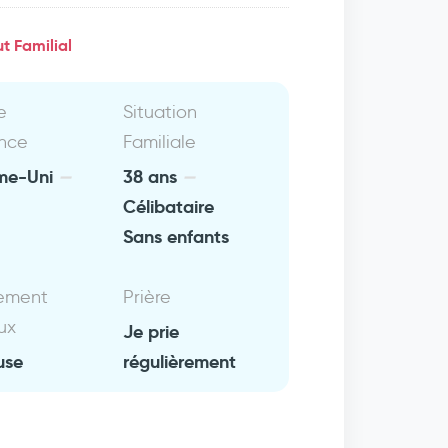
t Familial
e
Situation
nce
Familiale
me-Uni
38 ans
Célibataire
Sans enfants
ement
Prière
ux
Je prie
use
régulièrement