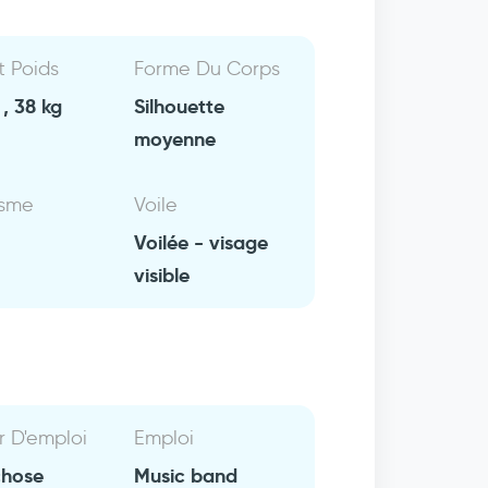
Et Poids
Forme Du Corps
, 38 kg
Silhouette
moyenne
isme
Voile
Voilée - visage
visible
r D'emploi
Emploi
chose
Music band