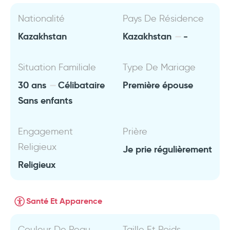
Nationalité
Pays De Résidence
Kazakhstan
Kazakhstan
-
Situation Familiale
Type De Mariage
30 ans
Célibataire
Première épouse
Sans enfants
Engagement
Prière
Religieux
Je prie régulièrement
Religieux
Santé Et Apparence
Couleur De Peau
Taille Et Poids