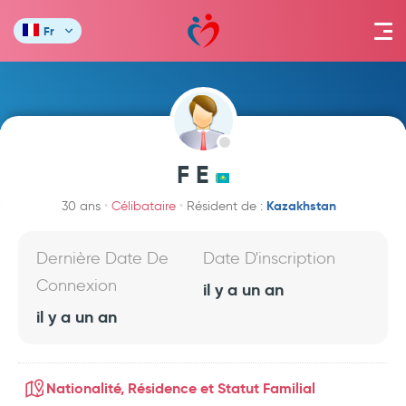
Fr
F E
Kazakhstan
30 ans
Célibataire
Résident de :
Dernière Date De
Date D'inscription
Connexion
il y a un an
il y a un an
Nationalité, Résidence et Statut Familial