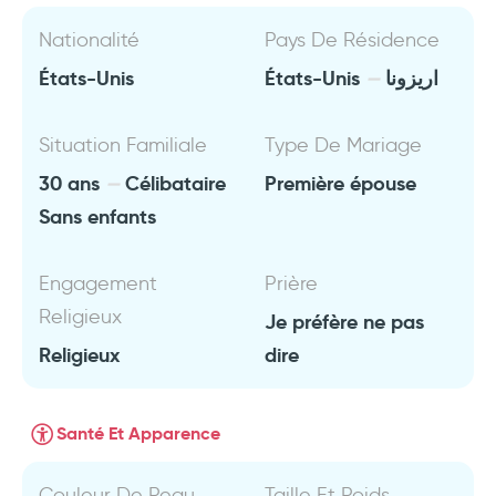
Nationalité
Pays De Résidence
États-Unis
États-Unis
اريزونا
Situation Familiale
Type De Mariage
30 ans
Célibataire
Première épouse
Sans enfants
Engagement
Prière
Religieux
Je préfère ne pas
Religieux
dire
Santé Et Apparence
Couleur De Peau
Taille Et Poids