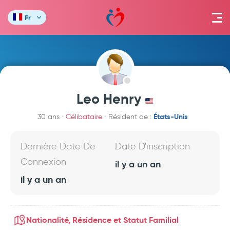
Fr
Leo Henry
États-Unis
30 ans
Célibataire
Résident de :
Dernière Date De
Date D'inscription
Connexion
il y a un an
il y a un an
Nationalité, Résidence et Statut Familial