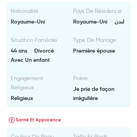
Nationalité
Pays De Résidence
Royaume-Uni
Royaume-Uni
لندن
Situation Familiale
Type De Mariage
44 ans
Divorcé
Première épouse
Avec Un enfant
Engagement
Prière
Religieux
Je prie de façon
Religieux
irrégulière
Santé Et Apparence
Couleur De Peau
Taille Et Poids