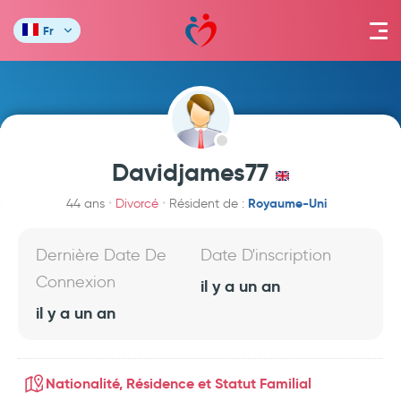
Fr
Davidjames77
Royaume-Uni
44 ans
Divorcé
Résident de :
Dernière Date De
Date D'inscription
Connexion
il y a un an
il y a un an
Nationalité, Résidence et Statut Familial