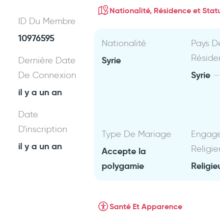
Nationalité, Résidence et Statu
ID Du Membre
10976595
Nationalité
Pays D
Réside
Syrie
Dernière Date
Syrie
De Connexion
il y a un an
Date
D'inscription
Type De Mariage
Engag
il y a un an
Religie
Accepte la
polygamie
Religie
Santé Et Apparence