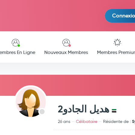
Connexi
embres En Ligne
Nouveaux Membres
Membres Premiu
هديل الجادو2
S
26 ans
Célibataire
Résidente de :