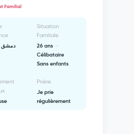
t Familial
e
Situation
nce
Familiale
دمشق
26 ans
Célibataire
Sans enfants
ement
Prière
ux
Je prie
use
régulièrement