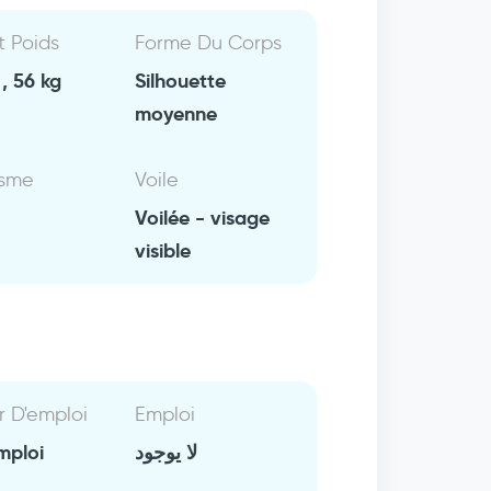
Et Poids
Forme Du Corps
, 56 kg
Silhouette
moyenne
isme
Voile
Voilée - visage
visible
r D'emploi
Emploi
mploi
لا يوجود