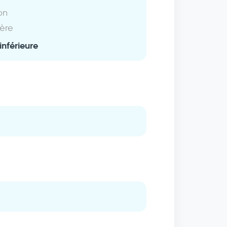
on
ière
inférieure