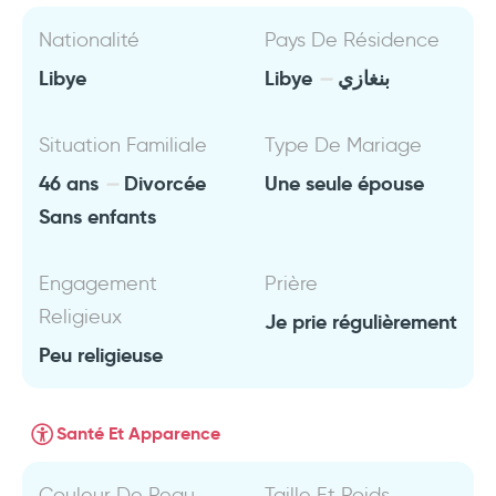
Nationalité
Pays De Résidence
Libye
Libye
بنغازي
Situation Familiale
Type De Mariage
46 ans
Divorcée
Une seule épouse
Sans enfants
Engagement
Prière
Religieux
Je prie régulièrement
Peu religieuse
Santé Et Apparence
Couleur De Peau
Taille Et Poids