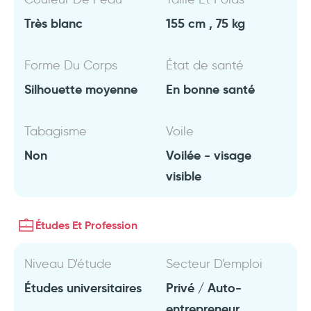
Très blanc
155 cm , 75 kg
Forme Du Corps
État de santé
Silhouette moyenne
En bonne santé
Tabagisme
Voile
Non
Voilée - visage
visible
Études Et Profession
Niveau D'étude
Secteur D'emploi
Études universitaires
Privé / Auto-
entrepreneur