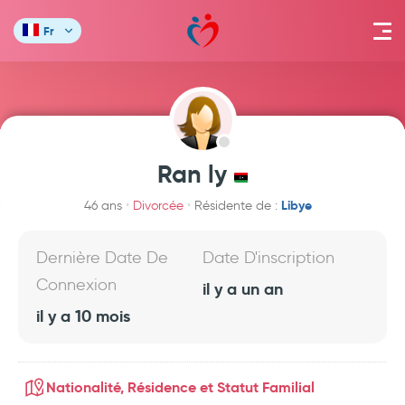
Fr
Ran ly
Libye
46 ans
Divorcée
Résidente de :
Dernière Date De
Date D'inscription
Connexion
il y a un an
il y a 10 mois
Nationalité, Résidence et Statut Familial