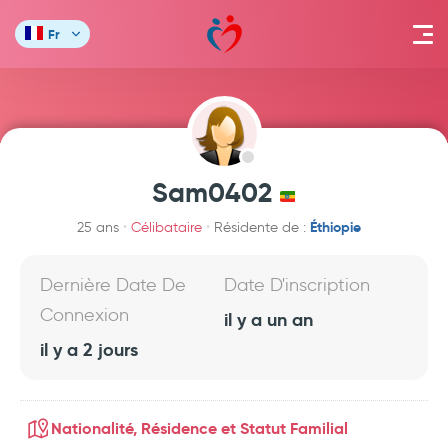
Fr
Sam0402
Éthiopie
25 ans
Célibataire
Résidente de :
Dernière Date De
Date D'inscription
Connexion
il y a un an
il y a 2 jours
Nationalité, Résidence et Statut Familial