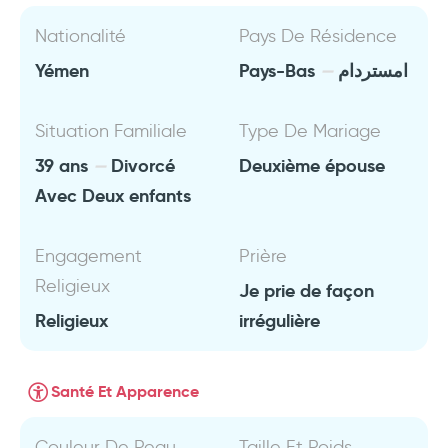
Nationalité
Pays De Résidence
Yémen
Pays-Bas
امستردام
Situation Familiale
Type De Mariage
39 ans
Divorcé
Deuxième épouse
Avec Deux enfants
Engagement
Prière
Religieux
Je prie de façon
Religieux
irrégulière
Santé Et Apparence
Couleur De Peau
Taille Et Poids