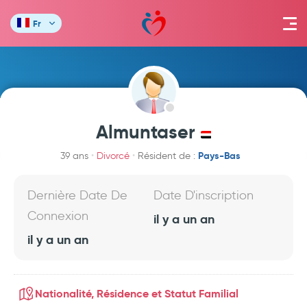
Fr
Almuntaser
Pays-Bas
39 ans
Divorcé
Résident de :
Dernière Date De
Date D'inscription
Connexion
il y a un an
il y a un an
Nationalité, Résidence et Statut Familial