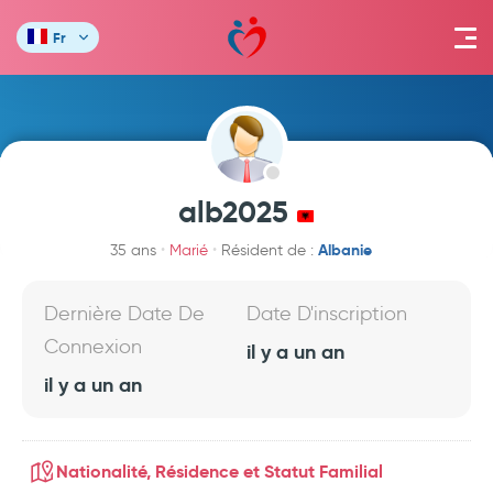
Fr
alb2025
Albanie
35 ans
Marié
Résident de :
Dernière Date De
Date D'inscription
Connexion
il y a un an
il y a un an
Nationalité, Résidence et Statut Familial