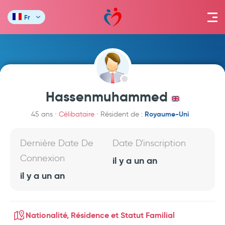
Fr
Hassenmuhammed
Royaume-Uni
45 ans
Célibataire
Résident de :
Dernière Date De
Date D'inscription
Connexion
il y a un an
il y a un an
Nationalité, Résidence et Statut Familial