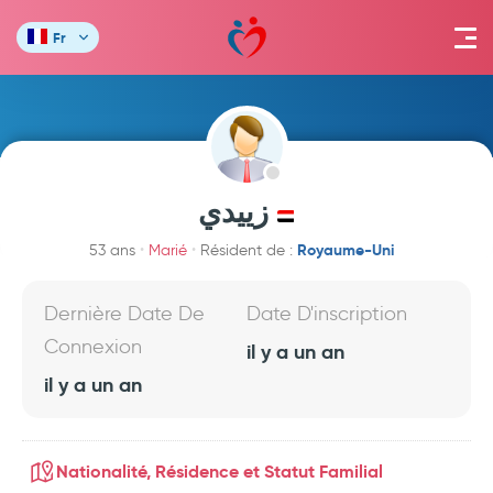
Fr
زييدي
Royaume-Uni
53 ans
Marié
Résident de :
Dernière Date De
Date D'inscription
Connexion
il y a un an
il y a un an
Nationalité, Résidence et Statut Familial