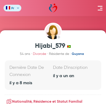
Fr
Hijabi_579
Guyana
54 ans
Divorcée
Résidente de :
Dernière Date De
Date D'inscription
Connexion
il y a un an
il y a 8 mois
Nationalité, Résidence et Statut Familial