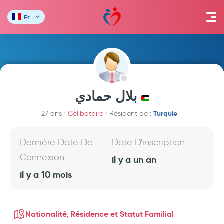
Fr
بلال حمادي
Turquie
27 ans
Célibataire
Résident de :
Dernière Date De
Date D'inscription
Connexion
il y a un an
il y a 10 mois
Nationalité, Résidence et Statut Familial