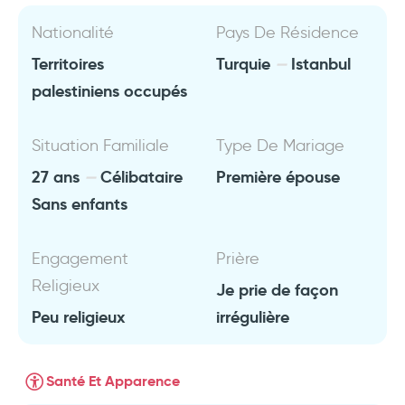
Nationalité
Pays De Résidence
Territoires
Turquie
Istanbul
palestiniens occupés
Situation Familiale
Type De Mariage
27 ans
Célibataire
Première épouse
Sans enfants
Engagement
Prière
Religieux
Je prie de façon
Peu religieux
irrégulière
Santé Et Apparence