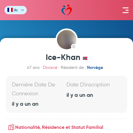
Fr
Ice-Khan
Norvège
47 ans
Divorcé
Résident de :
Dernière Date De
Date D'inscription
Connexion
il y a un an
il y a un an
Nationalité, Résidence et Statut Familial