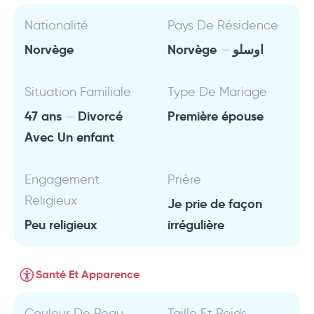
Nationalité
Pays De Résidence
Norvège
Norvège
اوسلو
Situation Familiale
Type De Mariage
47 ans
Divorcé
Première épouse
Avec Un enfant
Engagement
Prière
Religieux
Je prie de façon
Peu religieux
irrégulière
Santé Et Apparence
Couleur De Peau
Taille Et Poids