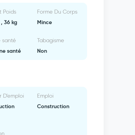
Et Poids
Forme Du Corps
, 36 kg
Mince
e santé
Tabagisme
ne santé
Non
r D'emploi
Emploi
uction
Construction
on