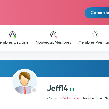
Connexi
embres En Ligne
Nouveaux Membres
Membres Premiu
Jeff14
Ni
23 ans
Célibataire
Résident de :