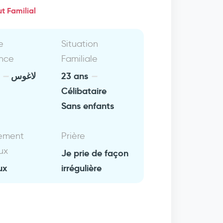
t Familial
e
Situation
nce
Familiale
a
لاغوس
23 ans
Célibataire
Sans enfants
ement
Prière
ux
Je prie de façon
ux
irrégulière