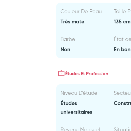
Couleur De Peau
Taille 
Très mate
135 cm 
Barbe
État d
Non
En bon
Études Et Profession
Niveau D'étude
Secteu
Études
Constr
universitaires
Revenu Mensuel
Situati