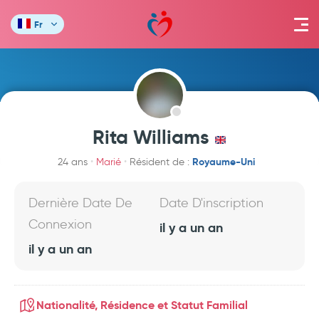
Fr
Rita Williams
Royaume-Uni
24 ans
Marié
Résident de :
Dernière Date De
Date D'inscription
Connexion
il y a un an
il y a un an
Nationalité, Résidence et Statut Familial