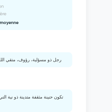
on
ière
 moyenne
رجل ذو مسؤلية، رؤوف، متقي الله،
تكون حنينة مثقفة متدينة ذو نية ا