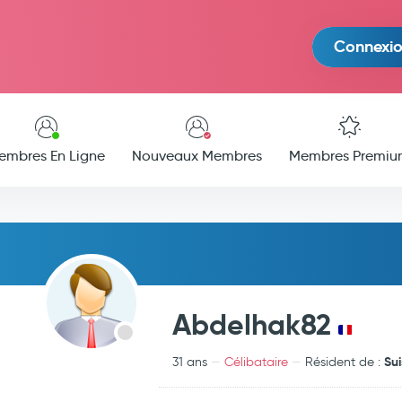
Connexi
embres En Ligne
Nouveaux Membres
Membres Premiu
Abdelhak82
Su
31 ans
Célibataire
Résident de :