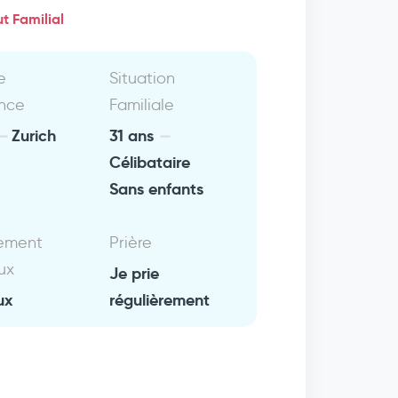
t Familial
e
Situation
nce
Familiale
Zurich
31 ans
Célibataire
Sans enfants
ement
Prière
ux
Je prie
ux
régulièrement