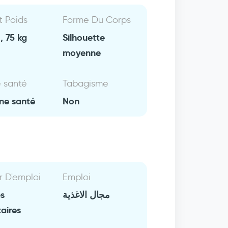
Et Poids
Forme Du Corps
, 75 kg
Silhouette
moyenne
e santé
Tabagisme
ne santé
Non
r D'emploi
Emploi
es
مجال الاغذية
aires