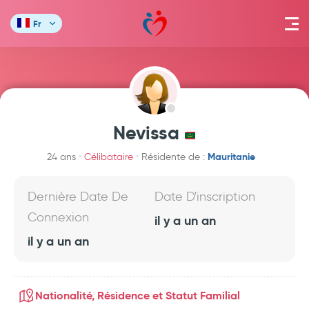
Fr
Nevissa
Mauritanie
24 ans
Célibataire
Résidente de :
Dernière Date De
Date D'inscription
Connexion
il y a un an
il y a un an
Nationalité, Résidence et Statut Familial