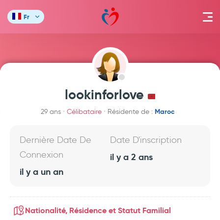
Fr
lookinforlove
Maroc
29 ans
Célibataire
Résidente de :
Dernière Date De
Date D'inscription
Connexion
il y a 2 ans
il y a un an
Nationalité, Résidence et Statut Familial