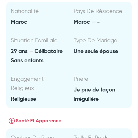
Nationalité
Pays De Résidence
Maroc
Maroc
-
Situation Familiale
Type De Mariage
29 ans
Célibataire
Une seule épouse
Sans enfants
Engagement
Prière
Religieux
Je prie de façon
Religieuse
irrégulière
Santé Et Apparence
Couleur De Peau
Taille Et Poids