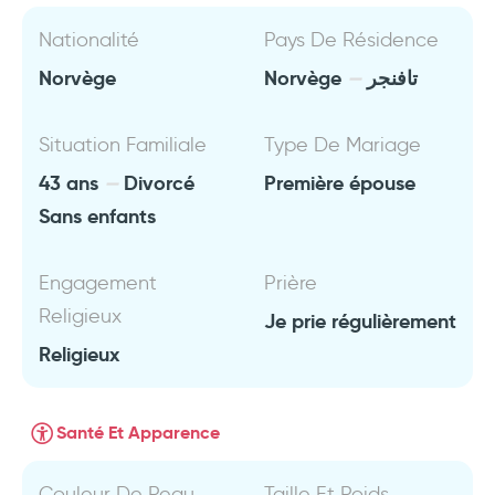
Nationalité
Pays De Résidence
Norvège
Norvège
تافنجر
Situation Familiale
Type De Mariage
43 ans
Divorcé
Première épouse
Sans enfants
Engagement
Prière
Religieux
Je prie régulièrement
Religieux
Santé Et Apparence
Couleur De Peau
Taille Et Poids