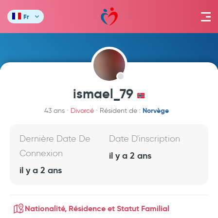
Fr
ismael_79
Norvège
43 ans
Divorcé
Résident de :
Dernière Date De
Date D'inscription
Connexion
il y a 2 ans
il y a 2 ans
Nationalité, Résidence et Statut Familial