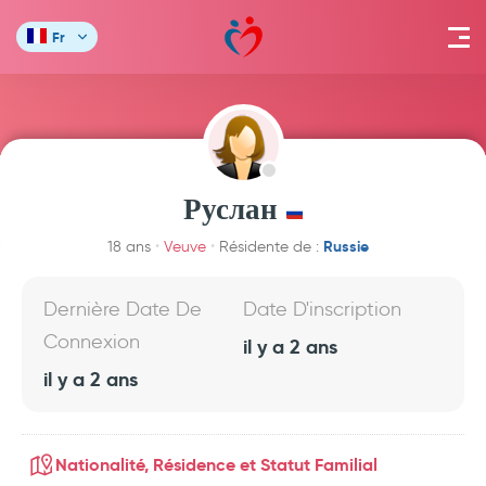
Fr
Руслан
Russie
18 ans
Veuve
Résidente de :
Dernière Date De
Date D'inscription
Connexion
il y a 2 ans
il y a 2 ans
Nationalité, Résidence et Statut Familial