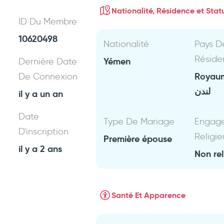
Nationalité, Résidence et Statu
ID Du Membre
10620498
Nationalité
Pays D
Réside
Yémen
Dernière Date
Royau
De Connexion
لندن
il y a un an
Date
Type De Mariage
Engag
D'inscription
Religie
Première épouse
il y a 2 ans
Non rel
Santé Et Apparence