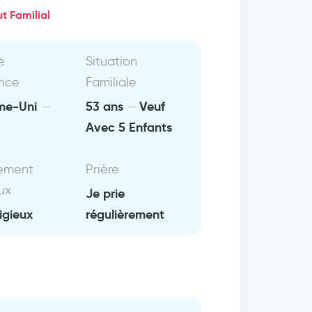
t Familial
e
Situation
nce
Familiale
me-Uni
53 ans
Veuf
Avec 5 Enfants
ement
Prière
ux
Je prie
igieux
régulièrement