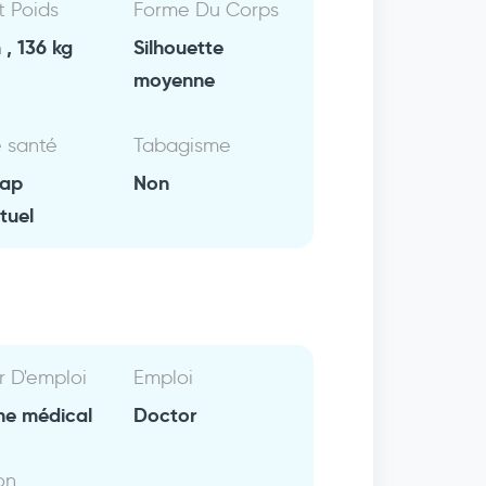
Et Poids
Forme Du Corps
, 136 kg
Silhouette
moyenne
e santé
Tabagisme
cap
Non
ctuel
r D'emploi
Emploi
e médical
Doctor
on