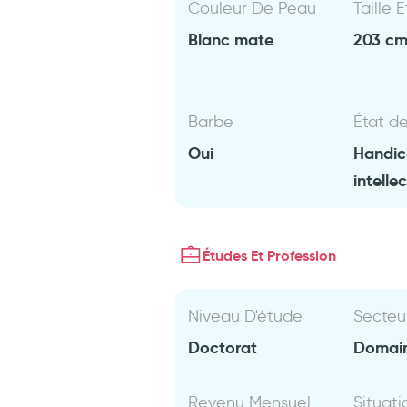
Couleur De Peau
Taille 
Blanc mate
203 cm 
Barbe
État d
Oui
Handi
intelle
Études Et Profession
Niveau D'étude
Secteu
Doctorat
Domain
Revenu Mensuel
Situati