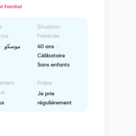
t Familial
e
Situation
nce
Familiale
موسكو
40 ans
Célibataire
Sans enfants
ement
Prière
ux
Je prie
ux
régulièrement