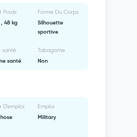
Et Poids
Forme Du Corps
, 48 kg
Silhouette
sportive
e santé
Tabagisme
ne santé
Non
r D'emploi
Emploi
chose
Military