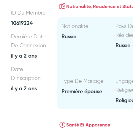
Nationalité, Résidence et Statu
ID Du Membre
10619224
Nationalité
Pays D
Réside
Russie
Dernière Date
Russie
De Connexion
il y a 2 ans
Date
D'inscription
Type De Mariage
Engag
il y a 2 ans
Religie
Première épouse
Religie
Santé Et Apparence