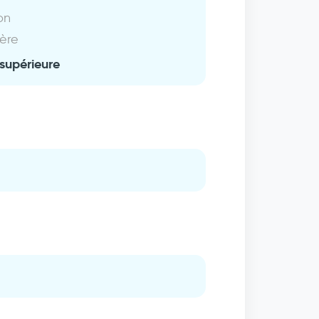
on
ière
supérieure