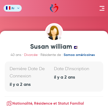
Fr
Susan william
Samoa américaines
40 ans
Divorcée
Résidente de :
Dernière Date De
Date D'inscription
Connexion
il y a 2 ans
il y a 2 ans
Nationalité, Résidence et Statut Familial