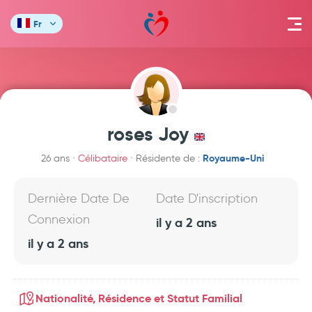
Fr
roses Joy
Royaume-Uni
26 ans
Célibataire
Résidente de :
Dernière Date De
Date D'inscription
Connexion
il y a 2 ans
il y a 2 ans
Nationalité, Résidence et Statut Familial