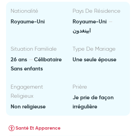
Nationalité
Pays De Résidence
Royaume-Uni
Royaume-Uni
ابينغدون
Situation Familiale
Type De Mariage
26 ans
Célibataire
Une seule épouse
Sans enfants
Engagement
Prière
Religieux
Je prie de façon
Non religieuse
irrégulière
Santé Et Apparence