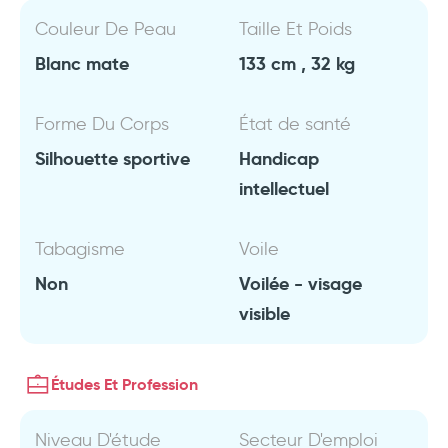
Couleur De Peau
Taille Et Poids
Blanc mate
133 cm , 32 kg
Forme Du Corps
État de santé
Silhouette sportive
Handicap
intellectuel
Tabagisme
Voile
Non
Voilée - visage
visible
Études Et Profession
Niveau D'étude
Secteur D'emploi