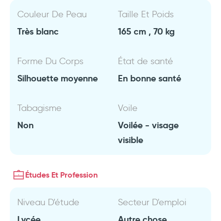
Couleur De Peau
Taille Et Poids
Très blanc
165 cm , 70 kg
Forme Du Corps
État de santé
Silhouette moyenne
En bonne santé
Tabagisme
Voile
Non
Voilée - visage
visible
Études Et Profession
Niveau D'étude
Secteur D'emploi
Lycée
Autre chose