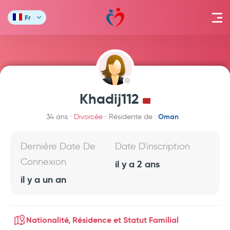
Fr
Khadij112
Oman
34 ans
Divorcée
Résidente de :
Dernière Date De
Date D'inscription
Connexion
il y a 2 ans
il y a un an
Nationalité, Résidence et Statut Familial