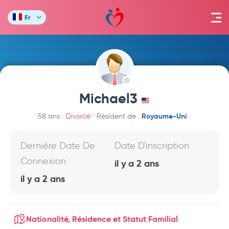
Fr
Michael3
Royaume-Uni
58 ans
Divorcé
Résident de :
Dernière Date De
Date D'inscription
Connexion
il y a 2 ans
il y a 2 ans
Nationalité, Résidence et Statut Familial