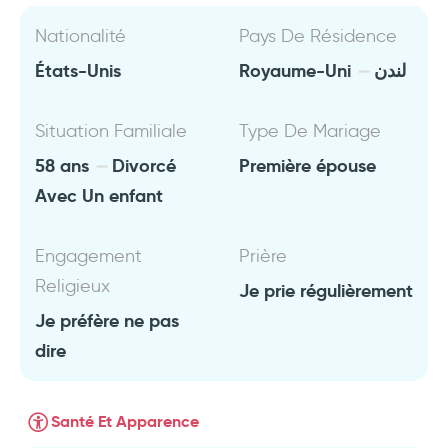
Nationalité
Pays De Résidence
États-Unis
Royaume-Uni
لندن
Situation Familiale
Type De Mariage
58 ans
Divorcé
Première épouse
Avec Un enfant
Engagement
Prière
Religieux
Je prie régulièrement
Je préfère ne pas
dire
Santé Et Apparence