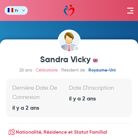
Fr
Sandra Vicky
Royaume-Uni
26 ans
Célibataire
Résident de :
Dernière Date De
Date D'inscription
Connexion
il y a 2 ans
il y a 2 ans
Nationalité, Résidence et Statut Familial