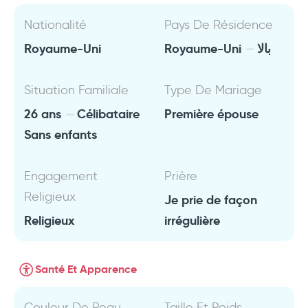
Nationalité
Pays De Résidence
Royaume-Uni
Royaume-Uni
بالا
Situation Familiale
Type De Mariage
26 ans
Célibataire
Première épouse
Sans enfants
Engagement
Prière
Religieux
Je prie de façon
Religieux
irrégulière
Santé Et Apparence
Couleur De Peau
Taille Et Poids