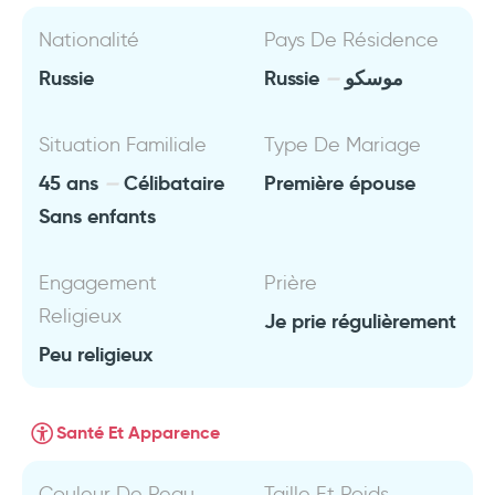
Nationalité
Pays De Résidence
Russie
Russie
موسكو
Situation Familiale
Type De Mariage
45 ans
Célibataire
Première épouse
Sans enfants
Engagement
Prière
Religieux
Je prie régulièrement
Peu religieux
Santé Et Apparence
Couleur De Peau
Taille Et Poids