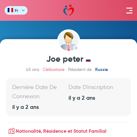
Fr
Joe peter
Russie
45 ans
Célibataire
Résident de :
Dernière Date De
Date D'inscription
Connexion
il y a 2 ans
il y a 2 ans
Nationalité, Résidence et Statut Familial