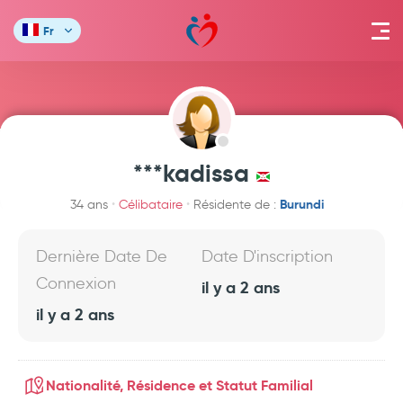
Fr
***kadissa
Burundi
34 ans
Célibataire
Résidente de :
Dernière Date De
Date D'inscription
Connexion
il y a 2 ans
il y a 2 ans
Nationalité, Résidence et Statut Familial