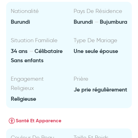
Nationalité
Pays De Résidence
Burundi
Burundi
Bujumbura
Situation Familiale
Type De Mariage
34 ans
Célibataire
Une seule épouse
Sans enfants
Engagement
Prière
Religieux
Je prie régulièrement
Religieuse
Santé Et Apparence
Couleur De Peau
Taille Et Poids