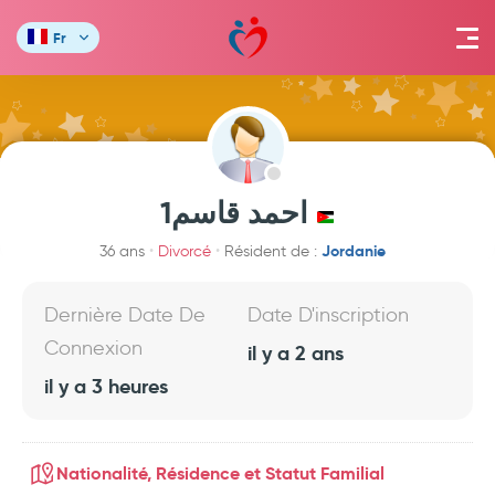
Fr
احمد قاسم1
Jordanie
36 ans
Divorcé
Résident de :
Dernière Date De
Date D'inscription
Connexion
il y a 2 ans
il y a 3 heures
Nationalité, Résidence et Statut Familial