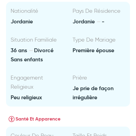
Nationalité
Pays De Résidence
Jordanie
Jordanie
-
Situation Familiale
Type De Mariage
36 ans
Divorcé
Première épouse
Sans enfants
Engagement
Prière
Religieux
Je prie de façon
Peu religieux
irrégulière
Santé Et Apparence
Couleur De Peau
Taille Et Poids