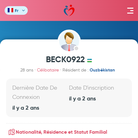
Fr
BECK0922
Ouzbékistan
28 ans
Célibataire
Résident de :
Dernière Date De
Date D'inscription
Connexion
il y a 2 ans
il y a 2 ans
Nationalité, Résidence et Statut Familial