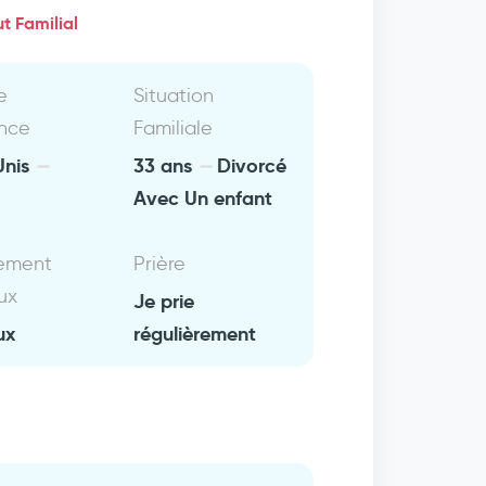
t Familial
e
Situation
nce
Familiale
Unis
33 ans
Divorcé
Avec Un enfant
ement
Prière
ux
Je prie
ux
régulièrement