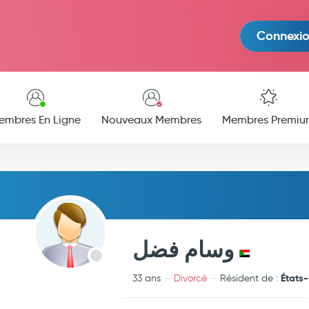
Connexi
embres En Ligne
Nouveaux Membres
Membres Premiu
وسام فضل
États-
33 ans
Divorcé
Résident de :