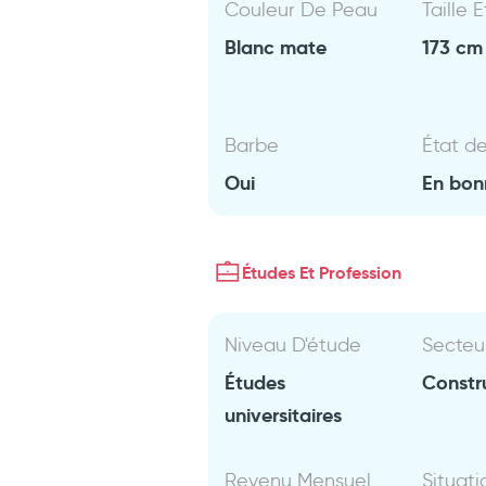
Couleur De Peau
Taille 
Blanc mate
173 cm 
Barbe
État d
Oui
En bon
Études Et Profession
Niveau D'étude
Secteu
Études
Constr
universitaires
Revenu Mensuel
Situati