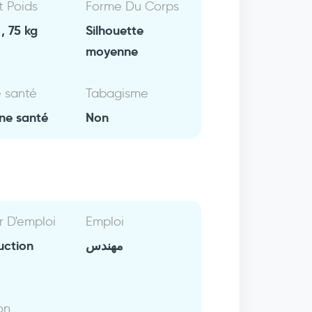
Et Poids
Forme Du Corps
, 75 kg
Silhouette
moyenne
e santé
Tabagisme
ne santé
Non
r D'emploi
Emploi
uction
مهندس
on