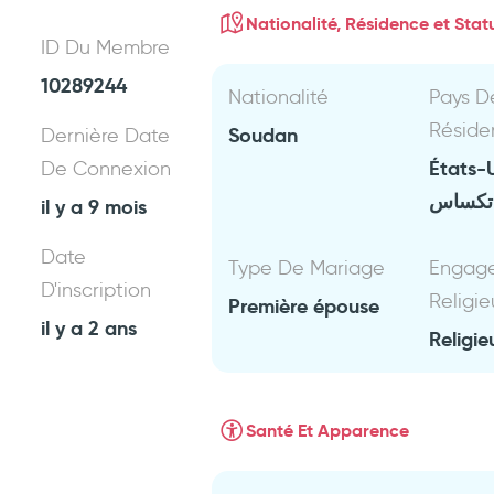
Nationalité, Résidence et Statu
ID Du Membre
10289244
Nationalité
Pays D
Réside
Soudan
Dernière Date
États-
De Connexion
تكساس
il y a 9 mois
Date
Type De Mariage
Engag
D'inscription
Religie
Première épouse
il y a 2 ans
Religie
Santé Et Apparence