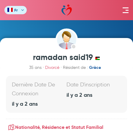
Fr
ramadan said19
Grèce
35 ans
Divorcé
Résident de :
Dernière Date De
Date D'inscription
Connexion
il y a 2 ans
il y a 2 ans
Nationalité, Résidence et Statut Familial