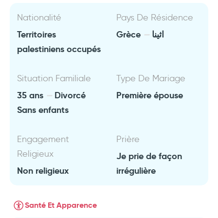
Nationalité
Pays De Résidence
Territoires
Grèce
اثينا
palestiniens occupés
Situation Familiale
Type De Mariage
35 ans
Divorcé
Première épouse
Sans enfants
Engagement
Prière
Religieux
Je prie de façon
Non religieux
irrégulière
Santé Et Apparence