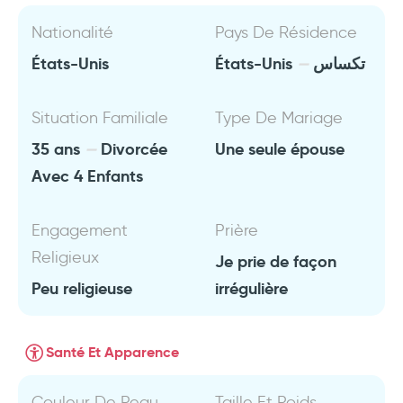
Nationalité
Pays De Résidence
États-Unis
États-Unis
تكساس
Situation Familiale
Type De Mariage
35 ans
Divorcée
Une seule épouse
Avec 4 Enfants
Engagement
Prière
Religieux
Je prie de façon
Peu religieuse
irrégulière
Santé Et Apparence
Couleur De Peau
Taille Et Poids