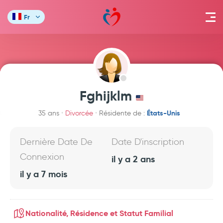
Fr
Fghijklm
États-Unis
35 ans
Divorcée
Résidente de :
Dernière Date De
Date D'inscription
Connexion
il y a 2 ans
il y a 7 mois
Nationalité, Résidence et Statut Familial