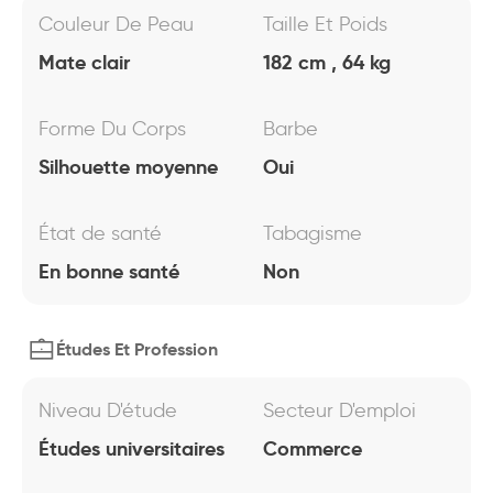
Couleur De Peau
Taille Et Poids
Mate clair
182 cm , 64 kg
Forme Du Corps
Barbe
Silhouette moyenne
Oui
État de santé
Tabagisme
En bonne santé
Non
Études Et Profession
Niveau D'étude
Secteur D'emploi
Études universitaires
Commerce